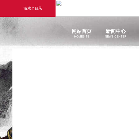
游戏全目录
玄幻游戏
回合
网站首页
新闻中心
HOMESITE
NEWS CENTER
玄天之剑
醉
官方新闻
剑啸九州
醉
新闻公告
游戏活动
猛将OL
【西游
《勇士ol》预约开启
【西游】神兽版新版本
横版格斗动作网游
首款骑战回合制端游