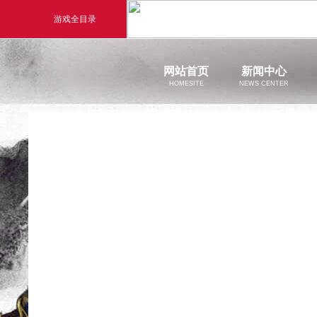
游戏全目录
玄幻游戏
回合
网站首页
新闻中心
HOMESITE
NEWS CENTER
玄天之剑
醉
官方新闻
剑啸九州
醉
新闻公告
游戏活动
猛将OL
【西游
《勇士ol》预约开启
【西游】神兽版新版本
横版格斗动作网游
首款骑战回合制端游