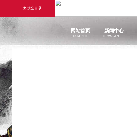
游戏全目录
玄幻游戏
回合
网站首页
新闻中心
HOMESITE
NEWS CENTER
玄天之剑
醉
官方新闻
剑啸九州
醉
新闻公告
游戏活动
猛将OL
【西游
《勇士ol》预约开启
【西游】神兽版新版本
横版格斗动作网游
首款骑战回合制端游