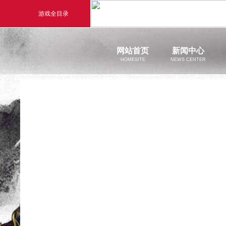
游戏全目录
玄幻游戏
回合
网站首页
新闻中心
HOMESITE
NEWS CENTER
玄天之剑
醉
官方新闻
剑啸九州
醉
新闻公告
游戏活动
猛将OL
【西游
《勇士ol》预约开启
【西游】神兽版新版本
横版格斗动作网游
首款骑战回合制端游