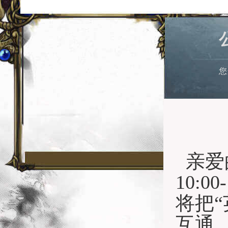
您
亲爱
10:
将把
互通