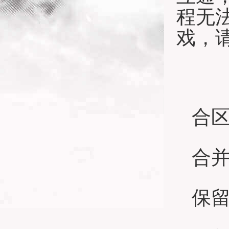
程无
戏，
合区维
合并
保留