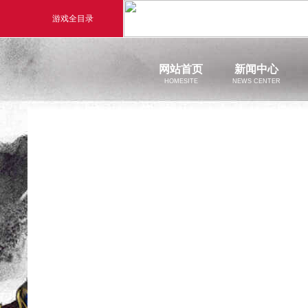
游戏全目录
玄幻游戏
回合
网站首页
新闻中心
HOMESITE
NEWS CENTER
玄天之剑
醉
官方新闻
剑啸九州
醉
新闻公告
游戏活动
猛将OL
【西游
《勇士ol》预约开启
【西游】神兽版新版本
横版格斗动作网游
首款骑战回合制端游