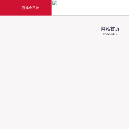
游戏全目录
玄幻游戏
回合
网站首页
HOMESITE
玄天之剑
醉
剑啸九州
醉
猛将OL
【西游
《勇士ol》预约开启
【西游】神兽版新版本
横版格斗动作网游
首款骑战回合制端游