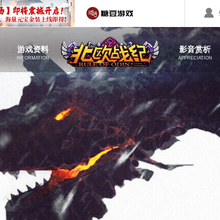
回合制游戏
国战游戏
特色游戏
游戏资料
影音赏析
INFORMATION
APPRECIATION
醉红楼
秦始皇
勇士无双
职业介绍
游戏壁纸
醉八仙
斗神
资料站
游戏截图
游戏视频
西游】神兽版
本
《秦始皇ol》国庆大服
【醉八仙】新派回合制
【北
国战的号角已经打响
八仙过海故事背景
注册账号
客服中心