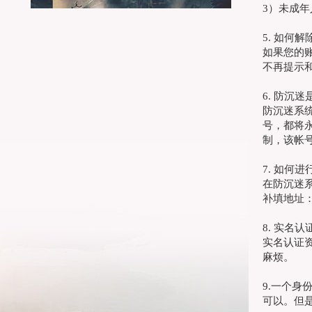
3）未成年
5. 如何
如果您的
不再提示
6. 防沉
防沉迷系
号，都将
制，该帐
7. 如何
在防沉迷
补填地址
8. 实名
实名认证
麻烦。
9.一个身
可以。但