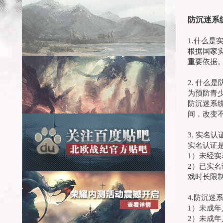
防沉迷系
1.什么是
根据国家
重要依据
2. 什么
为预防青
防沉迷系
间，改变
3. 实名
实名认证
1）未经
2）已实
戏时长限
4.防沉迷
1）未成
2）未成年