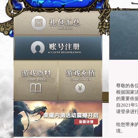
尊敬的各
根据国家
的重要依
自
2021年
请登录进
给您带来
境。