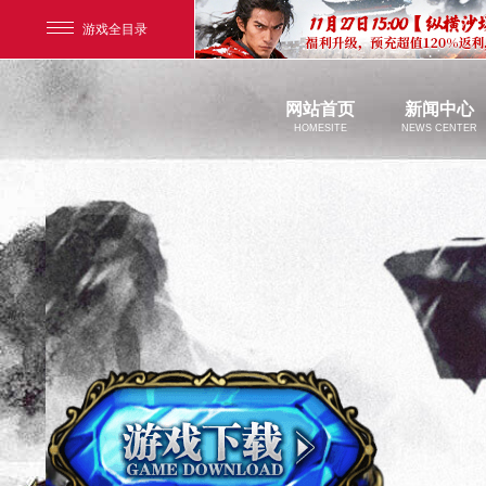
游戏全目录
玄幻游戏
网站首页
新闻中心
HOMESITE
NEWS CENTER
玄天之剑
官方新闻
剑啸九州
新闻公告
游戏活动
猛将OL
【
《勇士ol》预约开启
【西游】神兽版新版
横版格斗动作网游
首款骑战回合制端游