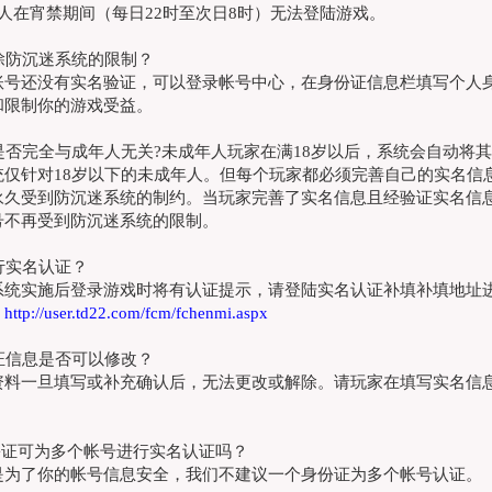
人在宵禁期间（每日22时至次日8时）无法登陆游戏
。
解除防沉迷系统的限制？
账号还没有实名验证，可以登录帐号中心，在身份证信息栏填写个人
和限制你的游戏受益。
迷是否完全与成年人无关?未成年人玩家在满18岁以后，系统会自动将
统仅针对
18岁以下的未成年人。但每个玩家都必须完善自己的实名信
永久受到防沉迷系统的制约。当玩家完善了实名信息且经验证实名信息
号不再受到防沉迷系统的限制。
进行实名认证？
系统实施后登录游戏时将有认证提示，请登陆实名认证补填补填地址
：
http://user.td22.com/fcm/fchenmi.aspx
认证信息是否可以修改？
资料一旦填写或补充确认后，无法更改或解除。请玩家在填写实名信
份证可为多个帐号进行实名认证吗？
是为了你的帐号信息安全，我们不建议一个身份证为多个帐号认证。